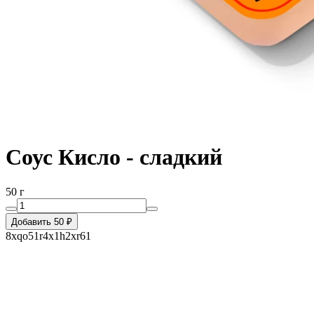
Соус Кисло - сладкий
50 г
Добавить 50 ₽
8xqo51r4x1h2xr61