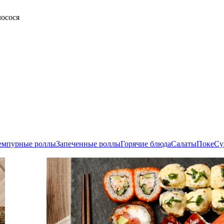
лосося
емпурные роллы
Запеченные роллы
Горячие блюда
Салаты
Поке
Су