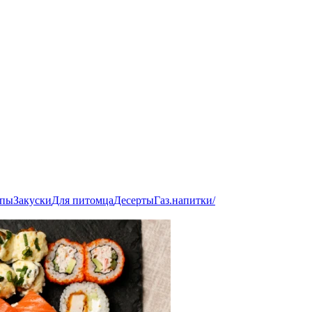
пы
Закуски
Для питомца
Десерты
Газ.напитки/