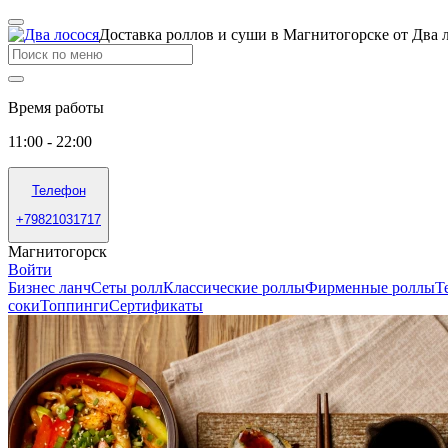
Доставка роллов и суши в Магнитогорске от Два 
Время работы
11:00 - 22:00
Телефон
+79821031717
Магнитогорск
Войти
Бизнес ланч
Сеты ролл
Классические роллы
Фирменные роллы
Т
соки
Топпинги
Сертификаты