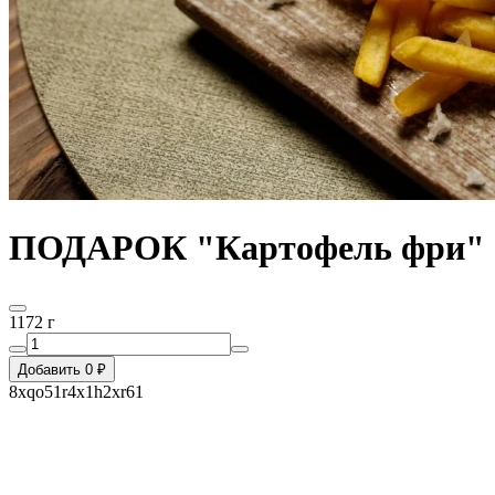
ПОДАРОК "Картофель фри"
1172 г
Добавить 0 ₽
8xqo51r4x1h2xr61