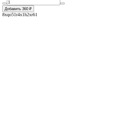
Добавить 360 ₽
8xqo51r4x1h2xr61